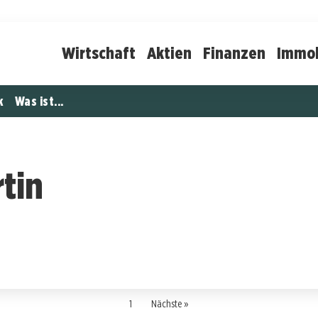
Wirtschaft
Aktien
Finanzen
Immob
k
Was ist...
tin
1
Nächste »