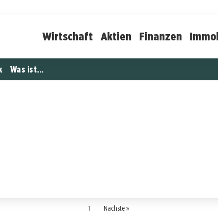
Wirtschaft
Aktien
Finanzen
Immob
k
Was ist...
1
Nächste »