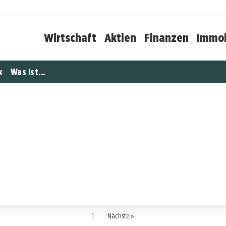
Wirtschaft
Aktien
Finanzen
Immob
k
Was ist...
1
Nächste »