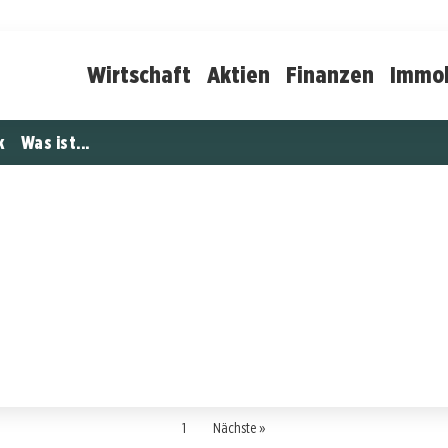
Wirtschaft
Aktien
Finanzen
Immob
k
Was ist...
1
Nächste »