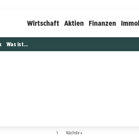
Wirtschaft
Aktien
Finanzen
Immob
k
Was ist...
1
Nächste »