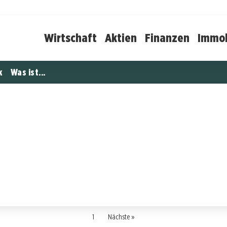
Wirtschaft
Aktien
Finanzen
Immob
k
Was ist...
1
Nächste »