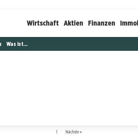
Wirtschaft
Aktien
Finanzen
Immob
k
Was ist...
1
Nächste »