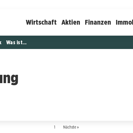
Wirtschaft
Aktien
Finanzen
Immob
k
Was ist...
ung
1
Nächste »