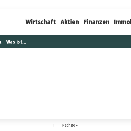
Wirtschaft
Aktien
Finanzen
Immob
k
Was ist...
1
Nächste »