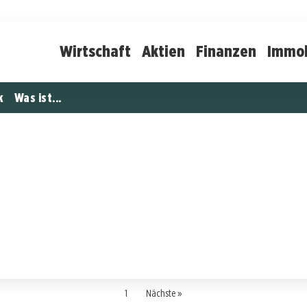
Wirtschaft
Aktien
Finanzen
Immob
k
Was ist...
1
Nächste »