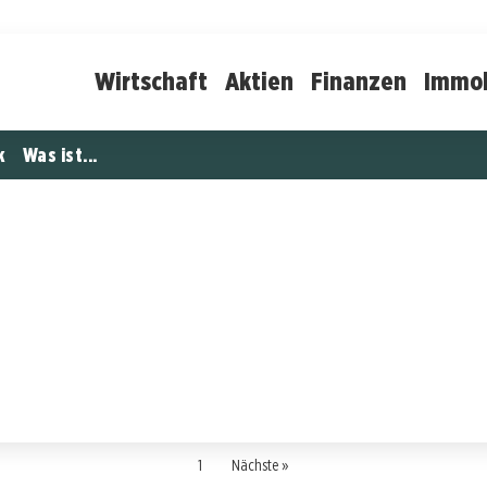
Wirtschaft
Aktien
Finanzen
Immob
k
Was ist...
1
Nächste »