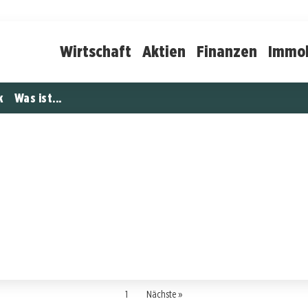
Wirtschaft
Aktien
Finanzen
Immob
k
Was ist...
1
Nächste »