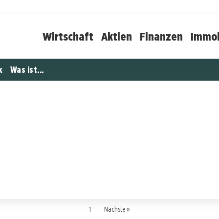
Wirtschaft
Aktien
Finanzen
Immob
k
Was ist...
1
Nächste »