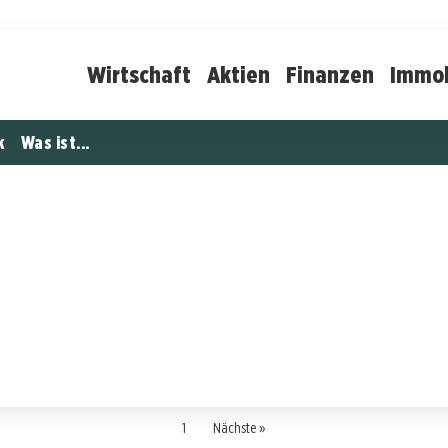
Wirtschaft
Aktien
Finanzen
Immob
k
Was ist...
1
Nächste »