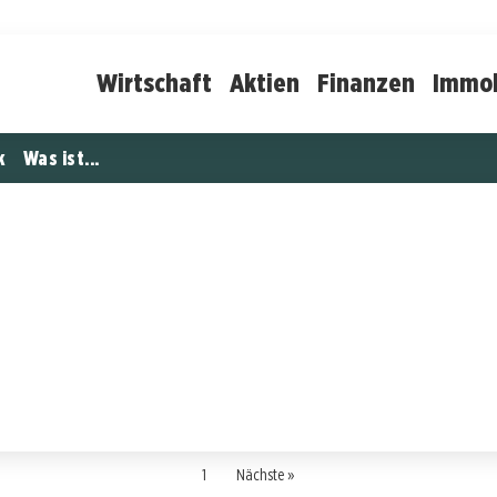
Wirtschaft
Aktien
Finanzen
Immob
k
Was ist...
1
Nächste »