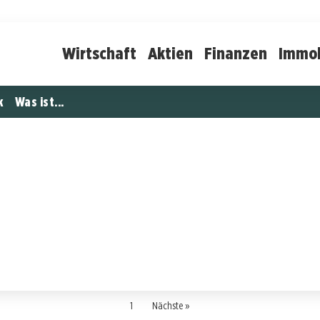
Wirtschaft
Aktien
Finanzen
Immob
k
Was ist...
1
Nächste »