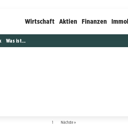
Wirtschaft
Aktien
Finanzen
Immob
k
Was ist...
1
Nächste »