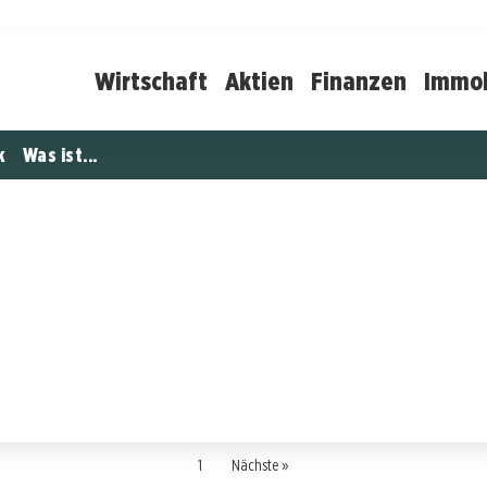
Wirtschaft
Aktien
Finanzen
Immob
k
Was ist...
1
Nächste »