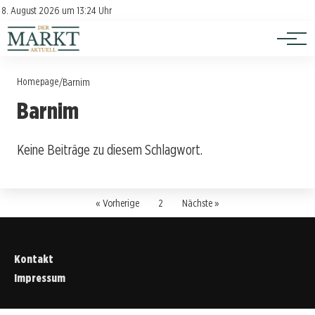
Investition
Kontakt
8. August 2026 um 13:24 Uhr
Impressum
Verbraucherschutz
Homepage
/
Barnim
Barnim
Keine Beiträge zu diesem Schlagwort.
« Vorherige
2
Nächste »
Kontakt
Impressum