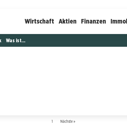
Wirtschaft
Aktien
Finanzen
Immob
k
Was ist...
1
Nächste »