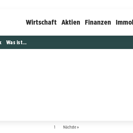
Wirtschaft
Aktien
Finanzen
Immob
k
Was ist...
1
Nächste »